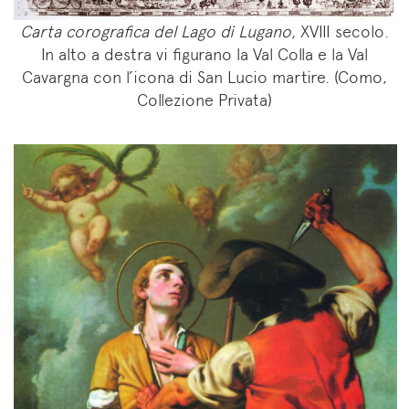
Carta corografica del Lago di Lugano,
XVIII secolo.
In alto a destra vi figurano la Val Colla e la Val
Cavargna con l’icona di San Lucio martire. (Como,
Collezione Privata)