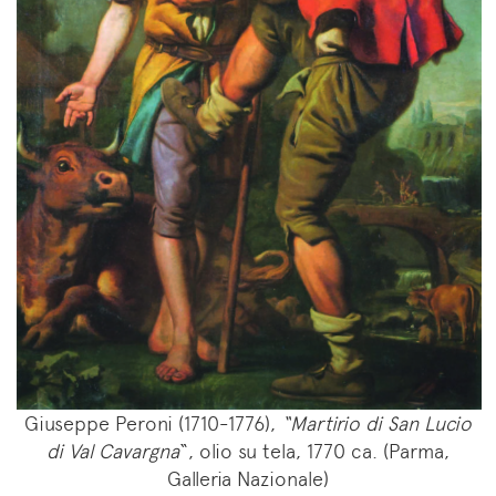
Giuseppe Peroni (1710-1776),
“Martirio di San Lucio
di Val Cavargna
“, olio su tela, 1770 ca. (Parma,
Galleria Nazionale)