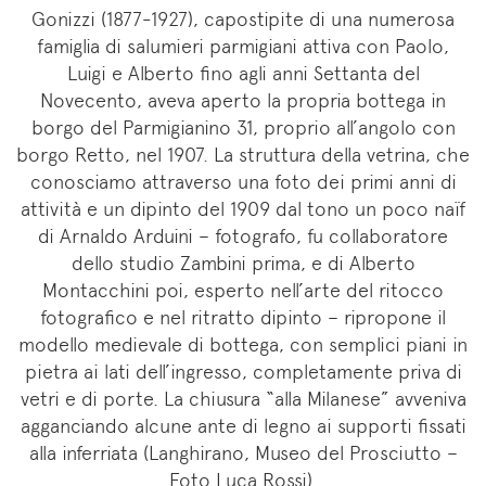
Gonizzi (1877-1927), capostipite di una numerosa
famiglia di salumieri parmigiani attiva con Paolo,
Luigi e Alberto fino agli anni Settanta del
Novecento, aveva aperto la propria bottega in
borgo del Parmigianino 31, proprio all’angolo con
borgo Retto, nel 1907. La struttura della vetrina, che
conosciamo attraverso una foto dei primi anni di
attività e un dipinto del 1909 dal tono un poco naïf
di Arnaldo Arduini – fotografo, fu collaboratore
dello studio Zambini prima, e di Alberto
Montacchini poi, esperto nell’arte del ritocco
fotografico e nel ritratto dipinto – ripropone il
modello medievale di bottega, con semplici piani in
pietra ai lati dell’ingresso, completamente priva di
vetri e di porte. La chiusura “alla Milanese” avveniva
agganciando alcune ante di legno ai supporti fissati
alla inferriata (Langhirano, Museo del Prosciutto –
Foto Luca Rossi).